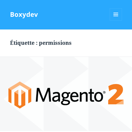
Boxydev
MENU
ET
WIDGETS
Étiquette :
permissions