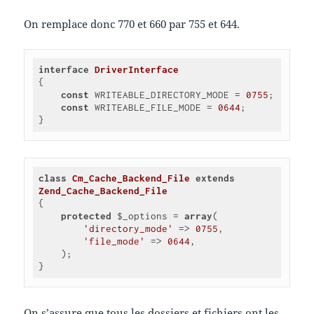
On remplace donc 770 et 660 par 755 et 644.
interface
DriverInterface
{

const
 WRITEABLE_DIRECTORY_MODE = 
0755
;

const
 WRITEABLE_FILE_MODE = 
0644
;

}
class
Cm_Cache_Backend_File
extends
Zend_Cache_Backend_File
{

protected
 $_options = 
array
(

'directory_mode'
 => 
0755
,

'file_mode'
 => 
0644
,

    );

}
On s’assure que tous les dossiers et fichiers ont les